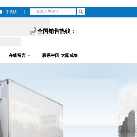
手机版
全国销售热线：
在线留言
联系中国·太阳成集
团tyc7111cc(太阳
集团tyc122cc)有
限公司