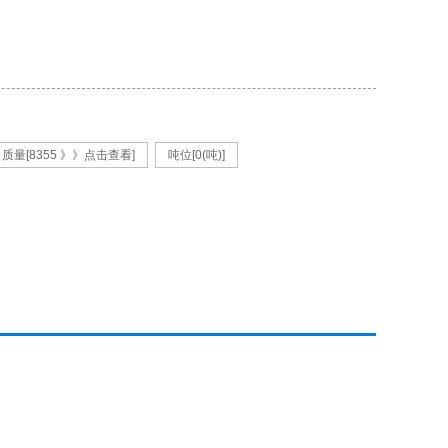
质量[8355 》》点击查看]
吨位[0(吨)]