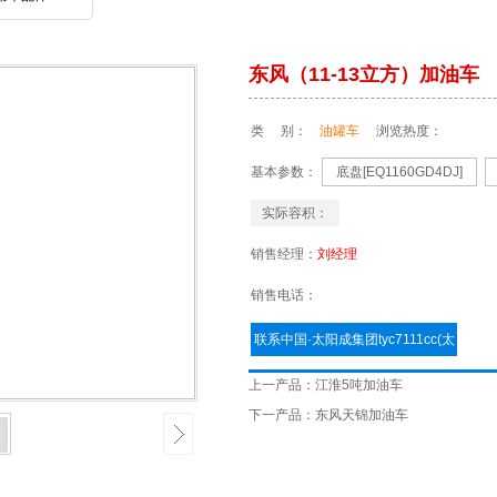
东风（11-13立方）加油车
类 别：
油罐车
浏览热度：
基本参数：
底盘[EQ1160GD4DJ]
实际容积：
销售经理：
刘经理
销售电话：
联系中国·太阳成集团tyc7111cc(太
阳集团tyc122cc)有限公司 立即购
上一产品：
江淮5吨加油车
买
下一产品：
东风天锦加油车