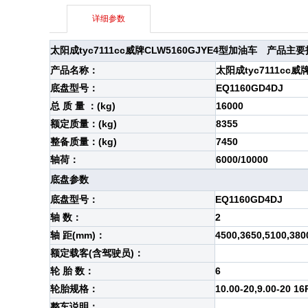
详细参数
太阳成tyc7111cc威牌CLW5160GJYE4型加油车
产品主要
产品名称：
太阳成tyc7111cc威
底盘型号：
EQ1160GD4DJ
总 质 量 ：(kg)
16000
额定质量：(kg)
8355
整备质量：(kg)
7450
轴荷：
6000/10000
底盘参数
底盘型号：
EQ1160GD4DJ
轴 数：
2
轴 距(mm)：
4500,3650,5100,380
额定载客(含驾驶员)：
轮 胎 数：
6
轮胎规格：
10.00-20,9.00-20 16
整车说明：