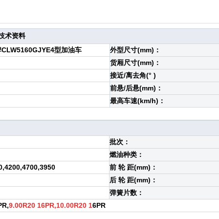
技术资料
牌CLW5160GJYE4型加油车
外型尺寸(mm)：
货厢尺寸(mm)：
接近/离去角(° )
前悬/后悬(mm)：
最高车速(km/h)：
批次：
燃油种类：
0,4200,4700,3950
前 轮 距(mm)：
后 轮 距(mm)：
弹簧片数：
PR,
9.00R20 16PR,10.00R20 1
6PR