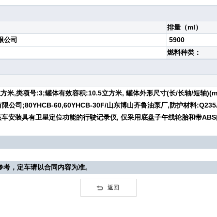
排量（ml）
限公司
5900
燃料种类：
方米,类项号:3;罐体有效容积:10.5立方米, 罐体外形尺寸(长/长轴/短轴)(mm
泵业有限公司;80YHCB-60,60YHCB-30F/山东博山齐鲁油泵厂,防护材
0。该车安装具有卫星定位功能的行驶记录仪, 仅采用底盘子午线轮胎和带ABS的底
参考，定车请以合同内容为准。
返回